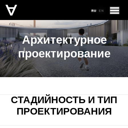
RU
RU
RU
EN
EN
Архитектурное
проектирование
СТАДИЙНОСТЬ И ТИП
ПРОЕКТИРОВАНИЯ
Стадия П
Стадия РД
Проект для гранта/конкурса