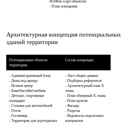
МАФов и арт-объектов

- План освещения
Архитектурная концепция потенциальных
зданий территории
Потенциальные объекты 
- Административный блок

- Лист общих данных

- Дома под аренду

- Подборка референсов

- Велком центр

- Архитектурный план Х 
- Баня/бассейн/спа/баня

этажа

- Детские, спортивные 
- План обмерный Х этажа

площадки

- План кровли

- Стоянка для автомобилей

- Фасады

- Отель

- Разрезы

- Гостиница

- Ведомость отделочных 
- Территория для агротуризма
материалов