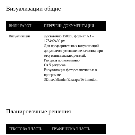
Визуализации общие
ВИДЫ РАБОТ
ПЕРЕЧЕНЬ ДОКУМЕНТАЦИИ
Визуализации
Достаточно 150dpi, формат А3 – 
1754x2480 px.

Для предварительных визуализаций 
допускается уменьшение качества, при 
отсутствии мелких деталей.

Ракурсы по пожеланию

От 5 ракурсов

Визуализации фотореалистичные в 
программе 
3Dmax/Blender/Enscape/Twinmotion.
Планировочные решения
ТЕКСТОВАЯ ЧАСТЬ
ГРАФИЧЕСКАЯ ЧАСТЬ