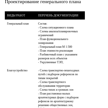
Проектирование генерального плана
ВИДЫ РАБОТ
ПЕРЕЧЕНЬ ДОКУМЕНТАЦИИ
Генеральный план
Состав:

- Схема ситуационного плана

- Схемы анализа/планировочных 
ограничений

- План функционального 
зонирования

- Генеральный план М 1:500

- План этапности реализации

- Разбивочный план с указанием 
размеров всех объектов

- Укрупненные ТЭП;
Благоустройство
- Схема транспортно-пешеходных 
путей с подбором референсов по 
типам покрытий

- Схема транспортного 
обслуживания территории

- Схема тихих и громких зон

- План расстановки малых 
архитектурных форм с подбором 
рефенсов по архитектурному 
решению общественных зон, 