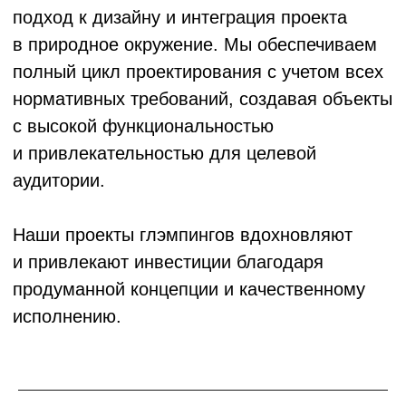
Благодаря растущему спросу
на нестандартный, комфортный отдых
на природе, глэмпинги быстро становятся
популярными туристическими
направлениями.
Средний срок окупаемости проекта
составляет от 3 до 5 лет при грамотной
разработке концепции, успешном выборе
локации и качественном управлении
объектом. Высокая маржинальность
обусловлена относительно невысокими
затратами на строительство (по сравнению
с традиционными гостиницами), гибкостью
формата размещения, а также
возможностью адаптации и расширения
инфраструктуры в зависимости от спроса.
Состав
проекта