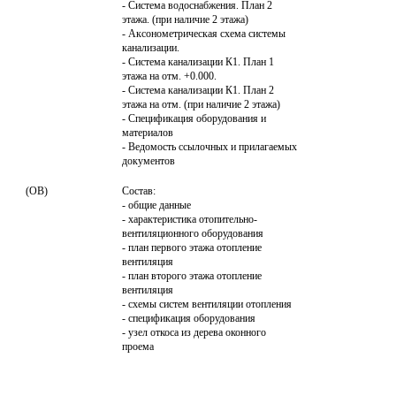
- Система водоснабжения. План 2 
этажа. (при наличие 2 этажа)

- Аксонометрическая схема системы 
канализации.

- Система канализации К1. План 1 
этажа на отм. +0.000.

- Система канализации К1. План 2 
этажа на отм. (при наличие 2 этажа)

- Спецификация оборудования и 
материалов

- Ведомость ссылочных и прилагаемых 
документов
(ОВ)
Состав:

- общие данные

- характеристика отопительно-
вентиляционного оборудования

- план первого этажа отопление 
вентиляция

- план второго этажа отопление 
вентиляция

- схемы систем вентиляции отопления

- спецификация оборудования

- узел откоса из дерева оконного 
проема