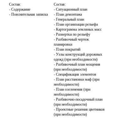
Состав:

Состав:

- Содержание

- Ситуационный план

- Пояснительная записка
- План демонтажа

- Генеральный план

- План организации рельефа

- Картограмма земляных масс

- Развертки по рельефу

- Разбивочный чертеж 
планировки

- План покрытий

- Узлы конструкций дорожных 
одежд (при необходимости)

- Разбивочный план мощения 
(при необходимости)

- Спецификация элементов

- План расстановки маф (при 
необходимости)

- План озеленения (при 
необходимости)

- Разбивочно-посадочный план 
(при необходимости)

- Проектные решения цветников 
(при необходимости)