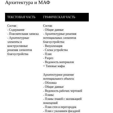
Архитектура и МАФ
ТЕКСТОВАЯ ЧАСТЬ
ГРАФИЧЕСКАЯ ЧАСТЬ
Состав:

Состав:

- Содержание

- Общие данные

- Пояснительная записка

- Архитектурные решения 
- Архитектурные 
потенциальных элементов 
элементы и 
благоустройства:

конструктивные 
- Визуализация

решения элементов 
- Схема устройства

благоустройства
- План

- Разрез

- Ведомость материалов

Архитектурное решение 
потенциального объекта:

- Обложка

- Общие данные

- Ведомость рабочих чертежей

- Планы:

- Планы этажей с экпликацией 
помещений

- План стен и перегородок

- План с указанием фасадной 