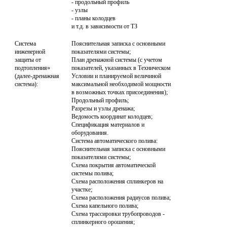
- продольный профиль

- узлы

- планы колодцев

и т.д. в зависимости от ТЗ
Система 
Пояснительная записка с основными 
инженерной 
показателями системы;

защиты от 
План дренажной системы (с учетом 
подтопления» 
показателей, указанных в Техническом 
(далее-дренажная 
Условии и планируемой величиной 
система):
максимальной необходимой мощности 
в возможных точках присоединения);

Продольный профиль;

Разрезы и узлы дренажа;

Ведомость координат колодцев;

Спецификация материалов и 
оборудования.

Система автоматического полива:

Пояснительная записка с основными 
показателями системы;

Схема покрытия автоматической 
системы полива;

Схема расположения сплинкеров на 
участке;

Схема расположения радиусов полива;

Схема капельного полива;

Схема трассировки трубопроводов - 
сплинкерного орошения;
