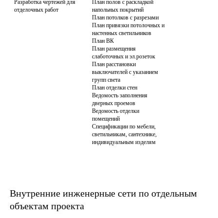
Разработка чертежей для 
План полов с раскладкой 
отделочных работ
напольных покрытий

План потолков с разрезами

План привязки потолочных и 
настенных светильников

План ВК

План размещения 
слаботочных и эл.розеток

Доверяя проектирование глэмпингов
План расстановки 
профессионалам ArchiAll, заказчики
выключателей с указанием 
получают высококачественный проект,
групп света

План отделки стен

соответствующий современным
Ведомость заполнения 
требованиям и способный привести
дверных проемов

Ведомость отделки 
к успешной реализации
помещений

инвестиционного потенциала.
Спецификации по мебели, 
светильникам, сантехнике, 
Мы помогаем воплотить
идеи в реальные
проекты домов для глэмпинга,
заточенные под комфорт, эстетику
Внутренние инженерные сети по отдельным
и эффективность бизнеса.
объектам проекта