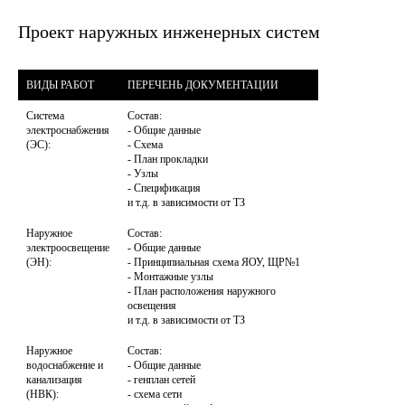
Проект наружных инженерных систем
ВИДЫ РАБОТ
ПЕРЕЧЕНЬ ДОКУМЕНТАЦИИ
Система 
Состав:

электроснабжения 
- Общие данные

(ЭС):
- Схема

- План прокладки

- Узлы

- Спецификация

Наружное 
Состав:

электроосвещение 
- Общие данные

(ЭН):
- Принципиальная схема ЯОУ, ЩР№1

- Монтажные узлы

- План расположения наружного 
освещения

и т.д. в зависимости от ТЗ
Наружное 
Состав:

водоснабжение и 
- Общие данные

канализация 
- генплан сетей

(НВК):
- схема сети
