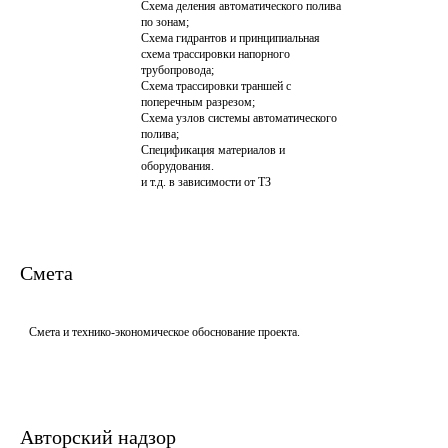
Схема деления автоматического полива 
по зонам;

Схема гидрантов и принципиальная 
схема трассировки напорного 
трубопровода;

Схема трассировки траншей с 
поперечным разрезом;

Схема узлов системы автоматического 
полива;

Спецификация материалов и 
оборудования.

и т.д. в зависимости от ТЗ
Смета
Смета и технико-экономическое обоснование проекта.
Авторский надзор