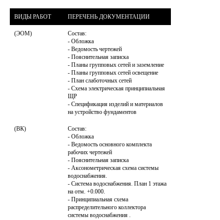
ВИДЫ РАБОТ
ПЕРЕЧЕНЬ ДОКУМЕНТАЦИИ
(ЭОМ)
Состав:

- Обложка

- Ведомость чертежей

- Пояснительная записка

- Планы групповых сетей и заземление

- Планы групповых сетей освещение

- План слаботочных сетей

- Схема электрическая принципиальная 
ЩР

- Спецификация изделий и материалов 
(ВК)
Состав:

- Обложка

- Ведомость основного комплекта 
рабочих чертежей

- Пояснительная записка

- Аксонометрическая схема системы 
водоснабжения.

- Система водоснабжения. План 1 этажа 
на отм. +0.000.

- Принципиальная схема 
распределительного коллектора 
системы водоснабжения .
