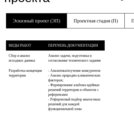
Эскизный проект (ЭП)
Проектная стадия (П)
П
ВИДЫ РАБОТ
ПЕРЕЧЕНЬ ДОКУМЕНТАЦИИ
Сбор и анализ 
Анализ задачи, подготовка и 
исходных данных
согласование технического задания
Разработка концепции 
- Аналитика/изучение конкурентов

территории
- Анализ природно-климатических 
факторов;

- Формирование альбома идейных 
решений территории и объектов с 
референсами

- Референсный подбор аналоговых 
решений для каждой 
функциональной зоны