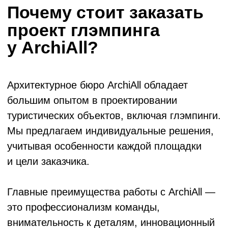
нормативных требований, создавая объекты
с высокой функциональностью
и привлекательностью для целевой
аудитории.
Наши проекты глэмпингов вдохновляют
и привлекают инвестиции благодаря
продуманной концепции и качественному
исполнению.
Как скоро окупятся
инвестиции
в глэмпинг?
Инвестиции в глэмпинг — привлекательный
бизнес с высокой рентабельностью.