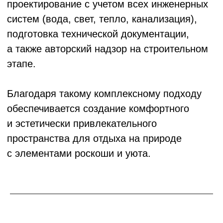
Почему стоит заказать
проект глэмпинга
у ArchiAll?
Архитектурное бюро ArchiAll обладает
большим опытом в проектировании
туристических объектов, включая глэмпинги.
Мы предлагаем индивидуальные решения,
учитывая особенности каждой площадки
и цели заказчика.
Главные преимущества работы с ArchiAll —
это профессионализм команды,
внимательность к деталям, инновационный
подход к дизайну и интеграция проекта
в природное окружение. Мы обеспечиваем
полный цикл проектирования с учетом всех