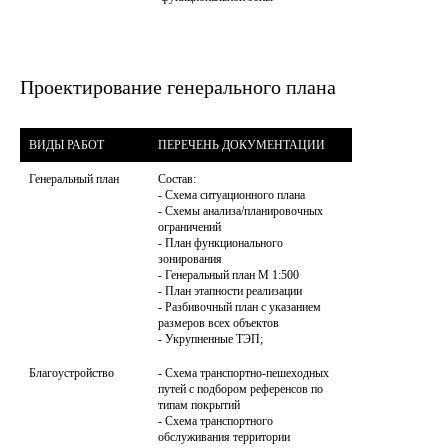
которая выделит ваш проект среди
конкурентов и обеспечит коммерческий
успех.
Проектирование генерального плана
ВИДЫ РАБОТ
ПЕРЕЧЕНЬ ДОКУМЕНТАЦИИ
Генеральный план
Состав:

- Схема ситуационного плана

- Схемы анализа/планировочных 
ограничений

- План функционального 
зонирования

- Генеральный план М 1:500

- План этапности реализации

- Разбивочный план с указанием 
размеров всех объектов

- Укрупненные ТЭП;
Благоустройство
- Схема транспортно-пешеходных 
путей с подбором референсов по 
типам покрытий

- Схема транспортного 
обслуживания территории
