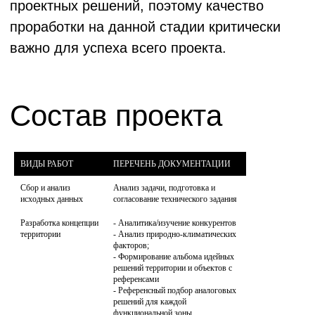
Состав эскизного проекта ArchiAll
включает все необходимые
ВИДЫ РАБОТ
ПЕРЕЧЕНЬ ДОКУМЕНТАЦИИ
материалы для понимания
архитектурной концепции и принятия
Сбор и анализ 
Анализ задачи, подготовка и 
решения о дальнейшем развитии
исходных данных
согласование технического задания
проекта. Наш эскизный проект станет
Разработка концепции 
- Аналитика/изучение конкурентов

надежной основой для получения
территории
- Анализ природно-климатических 
разрешительной документации и
факторов;

- Формирование альбома идейных 
привлечения инвестиций. Обращайтесь
решений территории и объектов с 
к нам для разработки эскизного проекта
референсами

- Референсный подбор аналоговых 
вашего архитектурного объекта. Мы
решений для каждой 
создадим уникальную концепцию,
функциональной зоны