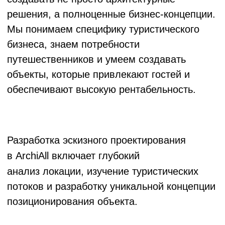
– это момент рождения
Стадия ЭП
архитектурной идеи, когда абстрактные
пожелания заказчика трансформируются в
конкретные визуальные образы и
пространственные решения. Именно на
этапе эскизного проектирования
формируется эмоциональный посыл
будущего объекта, его характер и
атмосфера.
Эскизный проект территории
определяет взаимосвязь между
природным ландшафтом и архитектурными
элементами, создавая гармоничное
единство.
Эскизный проект здания
или
эскизный проект объекта становится
фундаментом для всех последующих