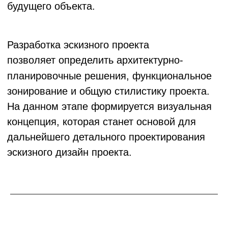
Почему стоит заказать
эскизный проект
у ArchiAll?
ArchiAll специализируется на
проектировании туристических объектов
более 8 лет, успешно реализовав свыше
100 проектов: глэмпингов, баз отдыха,
welcome-центров и других объектов,
включая линейные объекты
благоустройства. Наша команда обладает
комплексным пониманием в области
туристической индустрии, что позволяет
создавать не просто архитектурные
решения, а полноценные бизнес-концепции.
Мы понимаем специфику туристического
бизнеса, знаем потребности