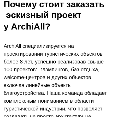
путешественников и умеем создавать
объекты, которые привлекают гостей и
обеспечивают высокую рентабельность.
Разработка эскизного проектирования
в ArchiAll включает глубокий
анализ локации, изучение туристических
потоков и разработку уникальной концепции
позиционирования объекта.
Стадия эскизного
проектирования:
сила в идее