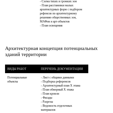
- Схема тихих и громких зон

- План расстановки малых 
архитектурных форм с подбором 
рефенсов по архитектурному 
решению общественных зон, 
МАФов и арт-объектов

- План освещения
Архитектурная концепция потенциальных
зданий территории
Потенциальные 
- Лист с общими данными

объекты
- Подборка референсов

- Архитектурный план Х этажа

- План обмерный Х этажа

- План кровли

- Фасады

- Разрезы

- Ведомость отделочных 
материалов