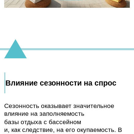
Анализ целевой аудитории:
Перед принятием решения о старте
проекта строительства бассейна
необходимо провести анализ целевой
аудитории турбазы и определить,
насколько наличие бассейна является
важным фактором для ее выбора. Если
целевая аудитория – семьи с детьми,
бассейн может быть важным фактором.
Если целевая аудитория – любители
активного отдыха на природе, бассейн
может быть менее важным.