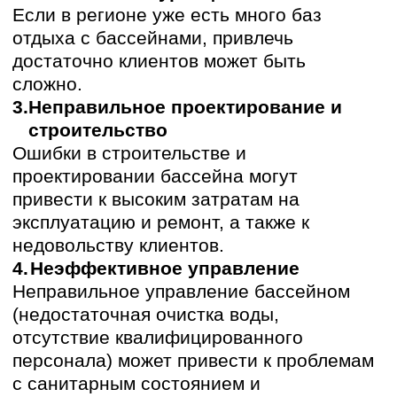
Выбор между открытым и крытым
бассейном зависит от климатических
условий, сезонности и бюджета.
Открытый бассейн:
+ Более низкие затраты на строительство
и эксплуатацию
+ Возможность использования в теплые
летние месяцы.
+ Высокий спрос в плавательный сезон.
— Сезонность использования,
зависимость от погоды (дождь, ветер)
— Необходимость консервации на
зимний период.