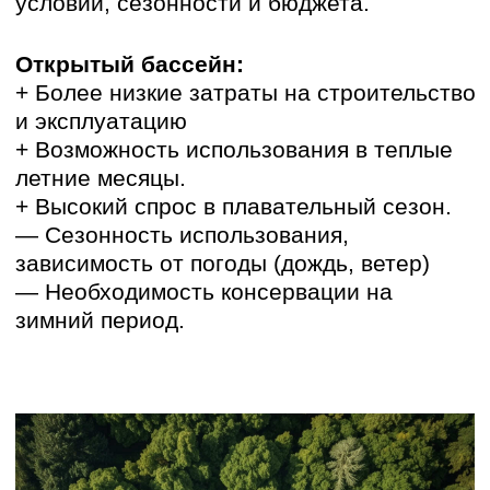
летние месяцы спрос на бассейн обычно
высокий, особенно в жаркую погоду. В
межсезонье и зимние месяцы спрос
снижается, особенно на открытые
бассейны. Крытые бассейны позволяют
снизить влияние сезонности и привлекать
клиентов круглый год, но требуют
дополнительных затрат на эксплуатацию.
Масштаб турбазы и
рентабельность бассейна:
Рентабельность бассейна зависит от
масштаба турбазы и количества
отдыхающих. На крупных турбазах с
большим количеством номеров бассейн
может быть востребован и приносить
прибыль. На небольших турбазах с
ограниченным количеством номеров
бассейн может оказаться излишним и не
окупить затраты на его строительство и