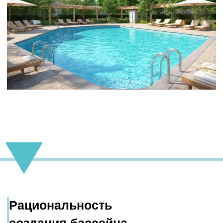
оправдано в следующих
случаях:
1.
Высокий спрос на отдых у воды
Если база отдыха расположена в
регионе, где наблюдается высокий спрос
на отдых у воды, а ближайшие водоемы
недоступны или непригодны для купания,
бассейн может стать отличной
альтернативой
2.
Конкурентное преимущество
Проект базы отдыха с бассейном
может обеспечить важное конкурентным
преимущество, которое позволит
привлечь больше клиентов, особенно
семей с детьми
3.
Расширение спектра услуг
Бассейн позволяет расширить спектр
предлагаемых услуг, таких как
аквааэробика, занятия по плаванию,