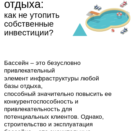
Бассейн – это безусловно
привлекательный
элемент инфраструктуры любой
базы отдыха,
способный значительно повысить ее
конкурентоспособность и
привлекательность для
потенциальных клиентов. Однако,
строительство и эксплуатация
бассейна – это значительные
финансовые вложения, которые
требуют тщательного анализа
целесообразности и расчета
окупаемости. Прежде чем принимать
решение о строительстве бассейна,
необходимо взвесить все "за" и
"против", чтобы не "утопить"
собственные инвестиции.