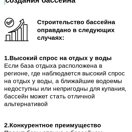
проведение вечеринок и мероприятий у
бассейна.
4.
Увеличение сезона
Крытый бассейн позволяет продлить
туристический сезон и привлекать
клиентов круглый год.
Строительство
бассейна может
оказаться убыточным в
следующих случаях:
1.
Низкий спрос на отдых у воды
Если в регионе достаточно
естественных водоемов, пригодных для
купания, спрос на бассейн может быть
низким.
2.
Высокая конкуренция