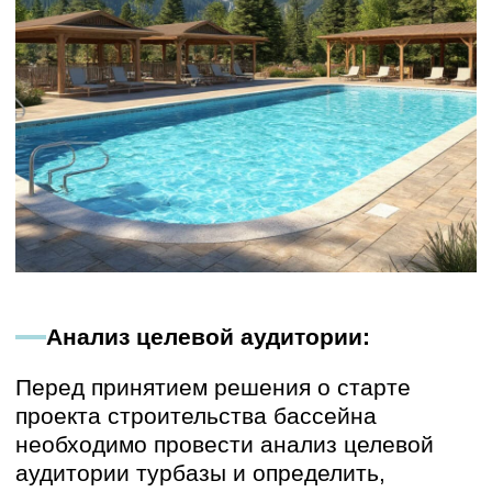
конкуренции, географического
положения, целевой аудитории, затрат и
окупаемости. Прежде чем принимать
окончательное решение, необходимо
провести маркетинговое исследование,
составить подробный бизнес-план и
проконсультироваться со специалистами.
Только в этом случае можно быть
уверенным в том, что инвестиции в
бассейн принесут прибыль и сделают его
приятным дополнением
проекта места отдыха.