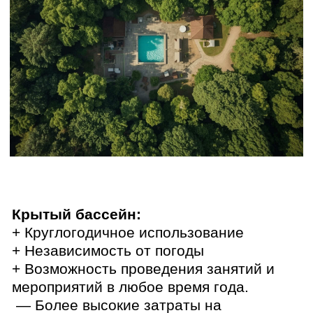
эксплуатацию.
Подробнее о нашем проекте
туристической базы с бассейном
в деревне Увальная Бития,
Омской области:
Перейти к проекту
Географический фактор:
Географическое положение турбазы
оказывает значительное влияние на
спрос на бассейн.
В южных регионах:
Бассейн может быть
востребован круглый год, особенно если
естественные водоемы недоступны или
непригодны для купания