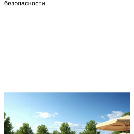
Крытый бассейн:
+ Круглогодичное использование
+ Независимость от погоды
+ Возможность проведения занятий и
мероприятий в любое время года.
— Более высокие затраты на
строительство (необходимость
возведения здания, отопление,
вентиляция, освещение) и эксплуатацию
(энергопотребление, обслуживание
оборудования).