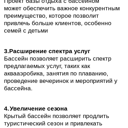
Если в регионе уже есть много баз
отдыха с бассейнами, привлечь
достаточно клиентов может быть
сложно.
3.
Неправильное проектирование и
строительство
Ошибки в строительстве и
проектировании бассейна могут
привести к высоким затратам на
эксплуатацию и ремонт, а также к
недовольству клиентов.
4.
Неэффективное управление
Неправильное управление бассейном
(недостаточная очистка воды,
отсутствие квалифицированного
персонала) может привести к проблемам
с санитарным состоянием и
безопасности.