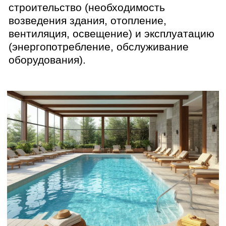
Подробнее о нашем проекте
гостиничного комплекса с комплексом
открытых бассейнов в Крыму:
Перейти к проекту
В северных регионах
: Бассейн может
быть востребован в летний период и в
межсезонье, когда погода не позволяет
купаться в открытых водоемах. Крытый
бассейн может быть востребован круглый
год.