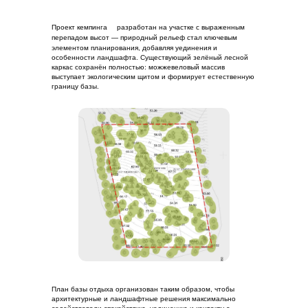
Проект кемпинга
разработан на участке с выраженным
перепадом высот — природный рельеф стал ключевым
элементом планирования, добавляя уединения и
особенности ландшафта. Существующий зелёный лесной
каркас сохранён полностью: можжевеловый массив
выступает экологическим щитом и формирует естественную
границу базы.
План базы отдыха организован таким образом, чтобы
архитектурные и ландшафтные решения максимально