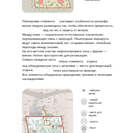
Планировка глэмпинга
учитывает особенности рельефа:
жилые модули размещены так, чтобы обеспечить приватность,
вид на лес и защиту от ветров.
Между ними — сохраненное естественное озеленение,
подчеркивающее связь с природой. Пешеходные маршруты
ведут сквозь можжевеловый лес, создавая мягкие, спокойные
переходы между зонами.
На юго-востоке участка запроектирована зона с фурако —
мягкое тёплое пространство для релаксации.
Северо-западная часть
плана глэмпинга
отдана
под оборудованную зону с качелями — место для медитаций,
отдыха,
тихих разговоров на природе.
Все элементы объединены природными тропами и зелеными
насаждениями.