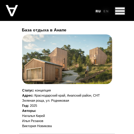
RU
RU
RU
EN
EN
База отдыха в Анапе
Статус:
концепция
Адрес:
Краснодарский край, Анапский район, СНТ
Зеленая роща, ул. Родниковая
Год:
2025
Авторы:
Наталья Кирей
Илья Резанов
Виктория Новикова