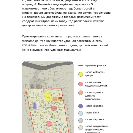
содействовали спокойствию, уединению и контакту с
природой. Главный въезд ведёт на парковку на 5
машиномест, что обеспечивает удобство гостей и
минимизирует автомобильное движение внутри территории.
По пешеходным дорожкам с твёрдым покрытием гости
следуют к центральному входу, где расположен welcome-
центр — точка приёма и ресепшена.
Проектирование глэмпинга
предусматривает, что от
welcome-центра начинается удобная логистика ко всем
ключевым
зонам базы:
зоне отдыха, детской зоне, жилой,
зоне с фурако, прогулочным маршрутам.