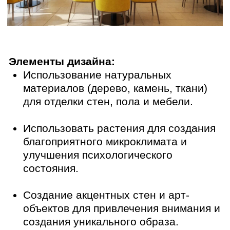
Грамотно спроектированный интерьер –
это важный фактор, влияющий на
эффективность лечения, комфорт и
удовлетворенность гостей санаториев,
гостиниц и реабилитационных центров.
Комплексный подход, учитывающий
медицинские требования, эргономику,
психологическое воздействие дизайна,
эстетику и функциональность, позволяет
создать интерьер, который способствует
улучшению самочувствия, ускоряет
процесс выздоровления и создает
комфортную и гостеприимную
атмосферу. Инвестиции в качественный
дизайн – это инвестиции в будущее
вашего бизнеса и здоровье ваших
клиентов.