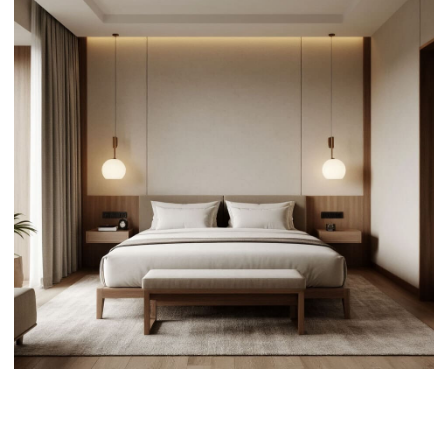
Создание акцентных стен и арт-
объектов для привлечения внимания и
создания уникального образа.
Использование спокойных, природных
тонов (зеленый, синий, бежевый,
серый), которые способствуют
расслаблению и восстановлению.
Использование многоуровневого
освещения, которое позволяет
создавать различные сценарии в
зависимости от времени суток и
назначения помещения.
Обеспечение достаточной
освещенности во всех помещениях,
особенно в зонах для чтения и работы.