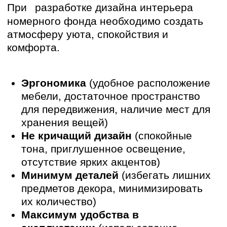
Перейти к проекту
Принципы организации:
Разделить общественные
пространства на функциональные
зоны (зона отдыха, зона питания, зона
развлечений) с помощью перегородок,
мебели или освещения.
Обеспечить свободное перемещение
по общественным пространствам для
всех посетителей, включая
маломобильных граждан.
Использовать элементы дизайна,
которые создают комфортную и
гостеприимную атмосферу (мягкая
мебель, приглушенное освещение,
музыка, ароматы).