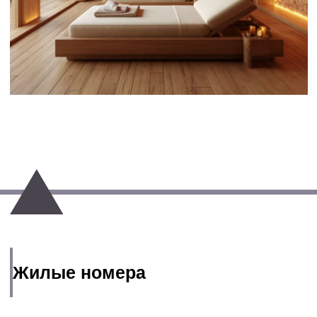
Общественные пространства:
Общественные пространства должны
быть функциональными, комфортными и
создавать гостеприимную атмосферу.
Подробнее о нашем проекте
реновации реабилитационного
центра в Царицыно: