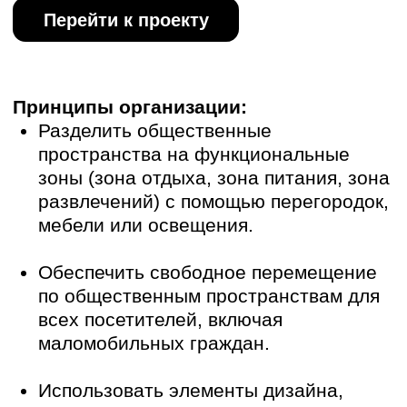
проектирования интерьеров для
санаториев, гостиниц и
реабилитационных центров. Например,
мы реализовали проект санатория
"Звездный" в Судаке, где основной
задачей было создание комфортной и
функциональной среды для отдыха и
оздоровления гостей. Мы использовали
натуральные материалы, спокойные
цвета и много зелени, чтобы создать
атмосферу гармонии и спокойствия.
Также, мы работали над
проектом реабилитационного центра
в Царицыно, где основной задачей было
создание интерьера, способствующего
восстановлению пациентов. Мы
использовали эргономичную мебель,
безопасные материалы и грамотное
освещение, чтобы обеспечить комфорт и
безопасность для всех посетителей.