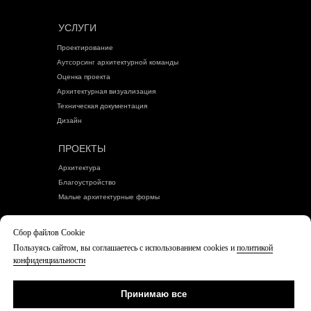
УСЛУГИ
Проектирование
Аутсорсинг архитектурной команды
Оценка проекта
Архитектурная визуализация
Техническая документация
Дизайн
ПРОЕКТЫ
Архитектура
Благоустройство
Малые архитектурные формы
БЛОГ
Сбор файлов Cookie
Пользуясь сайтом, вы соглашаетесь с использованием cookies и
политикой
Политика конфиденциальности
конфиденциальности
Согласие посетителя сайта на обработку
персональных данных
Принимаю все