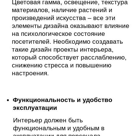
Жилые номера
При
разработке дизайна интерьера
номерного фонда необходимо создать
атмосферу уюта, спокойствия и
комфорта.
Эргономика
(удобное расположение
мебели, достаточное пространство
для передвижения, наличие мест для
хранения вещей)
Не кричащий дизайн
(спокойные
тона, приглушенное освещение,
отсутствие ярких акцентов)
Минимум деталей
(избегать лишних
предметов декора, минимизировать
их количество)
Максимум удобства в
эксплуатации
(использование
износостойких и легко моющихся
материалов, надежная и простая в
использовании мебель и