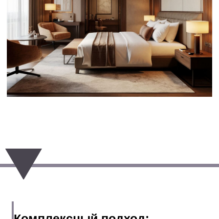
интерьеров номеров гостиниц,
санаториев и реабилитационных центров
необходимо учитывать множество
факторов, которые взаимосвязаны и
влияют друг на друга.
Медицинские требования и
нормативы
(для санаториев и реабилитационных
центров)
Необходимо соблюдать все
медицинские требования и нормативы,
касающиеся освещения, вентиляции,
использования материалов,
обеспечения доступности для
маломобильных граждан и соблюдения
санитарных норм.
Эстетика и комфорт
Интерьер должен быть эстетически
привлекательным и комфортным для