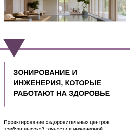
ДИЗАЙН КАК ЧАСТЬ
ТЕРАПИИ
Современный
дизайн оздоровительных центров
— это больше, чем декор. Это язык, которым
пространство говорит с человеком. Мягкий свет,
природная палитра, натуральные материалы и
приглушенная акустика создают ощущение
безопасности и доверия.
Особое внимание уделяется
интерьерам оздоровительных центров:
всё должно быть не стерильно, а чисто; не
холодно, а спокойно; не ярко, а светло. Мы
создаем такую атмосферу, в которой человек
может не только лечиться, но и по-настоящему
отдыхать.