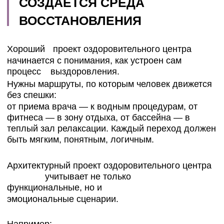
ЗОНИРОВАНИЕ И
ИНЖЕНЕРИЯ, КОТОРЫЕ
РАБОТАЮТ НА ЗДОРОВЬЕ
Проектирование оздоровительных центров
требует высокой точности и инженерной
культуры. Важно
продумать не только дизайн, но и климат-
контроль, вентиляцию, влажность,
температурные переходы. Всё это напрямую
влияет на самочувствие человека.
В типовом
оздоровительном комплексе
можно выделить несколько зон:
водная (бассейн, купели, душевые
впечатлений)
термо-зона (сауны, хамамы, инфракрасные
кабины)