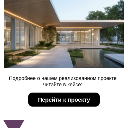
СВЕТ, ВОЗДУХ И
ДВИЖЕНИЕ — ТРИ
ОСНОВЫ ЗДОРОВЬЯ
В основе любого
проекта оздоровительного центра
лежит понимание физиологии человека.
Архитектор работает не только с планировкой, но
и с ощущениями. Как человек двигается, где он
отдыхает, куда падает утренний свет — всё это
становится частью лечения.
Правильное
проектирование оздоровительных комплексов
создает баланс между открытым и закрытым