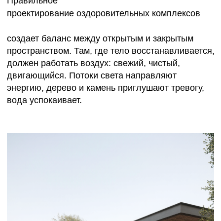
ОТ АРХИТЕКТУРЫ К
ФИЗИОЛОГИИ: КАК
СОЗДАЁТСЯ СРЕДА
ВОССТАНОВЛЕНИЯ
Хороший
проект оздоровительного центра
начинается с понимания, как устроен сам
процесс
выздоровления.
Нужны маршруты, по которым человек движется
без спешки:
от приема врача — к водным процедурам, от
фитнеса — в зону отдыха, от бассейна — в
теплый зал релаксации. Каждый переход должен
быть мягким, понятным, логичным.
Архитектурный проект оздоровительного центра
учитывает не только
функциональные, но и
эмоциональные сценарии.