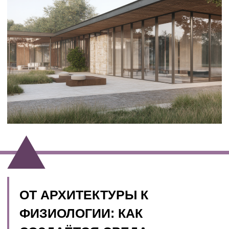
Например:
светлая зона ожидания с видами на природу
снижает уровень стресса
деревянные панели и природные цвета
помогают расслабиться
акустика и отсутствие эхo создают ощущение
покоя
плавные маршруты движения исключают
суету и хаос
Так архитектура буквально становится частью
терапии.