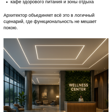
— сложный процесс, где пересекаются
архитектура, инженерия, медицина, психология и
экономика. Неправильное зонирование, плохая
вентиляция или перегруженный дизайн могут
свести на нет весь эффект.
Профессиональное
проектирование оздоровительных
комплексов
— это инвестиция в здоровье и репутацию. Такой
объект работает не только как бизнес, но и как
точка притяжения: место, куда возвращаются.
Для нас архитектура оздоровления — это
искусство баланса. Там, где человек вдыхает
полной грудью, где тело отдыхает, а свет не
режет глаз, начинается настоящее
восстановление. И если пространство
спроектировано с любовью, оно лечит само по
себе.