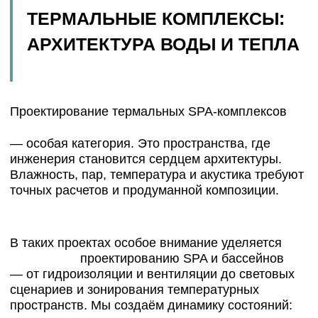
SPA ЭЛИТ-КЛАССА
:
СДЕРЖАННАЯ РОСКОШЬ
Проект SPA-комплекса элит-класса
требует идеальной детализации и
технологического совершенства.
Материалы — только премиальные: мрамор,
камень, дерево, стекло, латунь. Здесь важен не
блеск, а ощущение качества, веса и покоя.
Инженерные решения интегрируются незаметно:
вентиляция, подогрев полов, регулировка света
и влажности. Всё работает на ощущение
естественности и легкости.
Так рождаются пространства, где человек