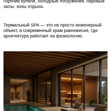
отдыхает не только телом, но и взглядом.
АРХИТЕКТУРА, КОТОРАЯ
ДЫШИТ ВМЕСТЕ С
ЧЕЛОВЕКОМ
Хороший
проект SPA
не просто красив — он живёт. Он реагирует на
движение, на воздух, на свет.
В нем нет случайных решений, потому что всё —
часть ощущения баланса.
Для
ArchiAll
проектирование SPA
— это не типология, а философия: создавать
пространства, где человек возвращается к себе.