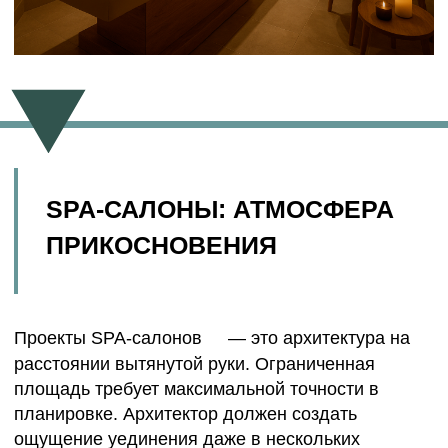
ТЕРМАЛЬНЫЕ КОМПЛЕКСЫ:
АРХИТЕКТУРА ВОДЫ И ТЕПЛА
Проектирование термальных SPA-комплексов
— особая категория. Это пространства, где
инженерия становится сердцем архитектуры.
Влажность, пар, температура и акустика требуют
точных расчетов и продуманной композиции.
В таких проектах особое внимание уделяется
проектированию SPA и бассейнов
— от гидроизоляции и вентиляции до световых
сценариев и зонирования температурных
пространств. Мы создаём динамику состояний:
горячие купели, холодные погружения, паровые
залы, зоны отдыха.