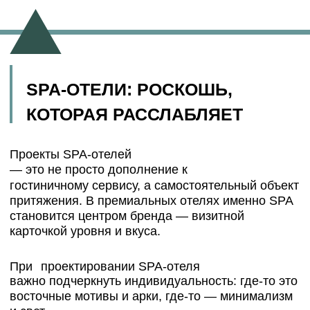
SPA-САЛОНЫ: АТМОСФЕРА
ПРИКОСНОВЕНИЯ
Проекты SPA-салонов
— это архитектура на
расстоянии вытянутой руки. Ограниченная
площадь требует максимальной точности в
планировке. Архитектор должен создать
ощущение уединения даже в нескольких
десятках квадратных метров.
Главное — свет и материалы. Мягкое рассеянное
освещение, натуральные текстуры, звук воды и
аромат — всё формирует ощущение присутствия
заботы.