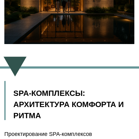
РИТМА
Проектирование SPA-комплексов
— это искусство соединять функциональность и
чувственность.
В одном пространстве должны сосуществовать
противоположности: влажность и сухость,
тишина и звук воды, интимность и открытость.
Каждая зона имеет своё настроение — от
холодного бассейна до ароматного хамама.
Хорошо спроектированный
дизайн-проект SPA
— это как музыкальная партитура: движения
гостей, маршруты персонала, световые
переходы и акустика образуют единую
композицию.
Главное правило — поток. Никаких тупиков,
случайных дверей или визуального хаоса.
Архитектура должна течь, как вода.