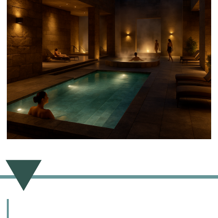
Современные
SPA-центры
все чаще проектируются как
мультифункциональные оздоровительные
пространства. Они включают фитнес-зоны,
бассейны, кафе, массажные и термо-зоны.
Главное — сценарий движения, понятный и
спокойный, без визуальной перегрузки и суеты.
Проектирование SPA
— это синтез инженерии,
психологии и эстетики. Архитектор должен
учитывать не только нормы и коммуникации, но и
эмоциональную логику пребывания. Гость
должен понимать, куда идти, где остановиться,
где вдохнуть.