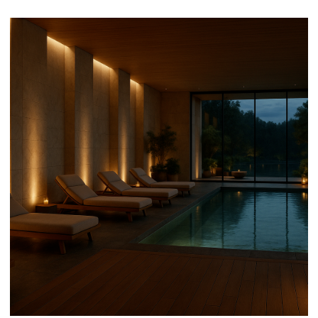
притяжения. В премиальных отелях именно SPA
становится центром бренда — визитной
карточкой уровня и вкуса.
При
проектировании SPA-отеля
важно подчеркнуть индивидуальность: где-то это
восточные мотивы и арки, где-то — минимализм
и свет.
Каждый элемент — часть атмосферы: аромат,
отражение свечей на воде, звук шагов по камню.
В таких пространствах архитектура становится
эмоцией, а
проект SPA-зоны
превращается в часть гостеприимства.