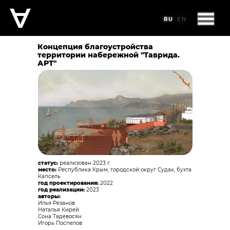
RU
RU
RU
EN
EN
Концепция благоустройства
территории набережной "Таврида.
АРТ"
статус:
реализован 2023 г.
место:
Республика Крым, городской округ Судак, бухта
Капсель
год проектирования:
2022
год реализации:
2023
авторы:
Илья Резанов
Наталья Кирей
Сона Тадевосян
Игорь Поспелов