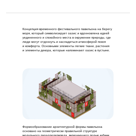
Концепция временного фестивального павильона на берегу
моря, который символизирует оазис и вдохновлена идеей
уединенного и спокойного места в окружении природы, где
люди могут отдохнуть и насладиться атмосферой покоя
и комфорта. Основными элементы легкие ткани, растения
и элементы декора, которые напоминают оазис в пустыне.
Формообразование архитектурной формы павильона
основано на геометрически правильной структуре
модульного параллелепипеда, включающего полые кубики