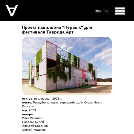
RU
RU
RU
EN
EN
Проект павильона "Первых" для
фестиваля Таврида.Арт
статус:
реализован 2023 г.
место:
Республика Крым, городской округ Судак, бухта
Капсель
год:
2023
авторы:
Илья Резанов
Наталья Кирей
Алексей Баранов
Сергей Краснов