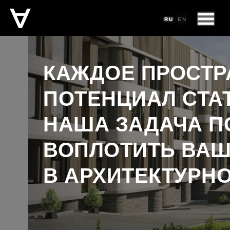
RU
RU
RU
EN
EN
КАЖДОЕ ПРОСТР
ПОТЕНЦИАЛ СТА
НАША ЗАДАЧА 
ВОПЛОТИТЬ ВА
В АРХИТЕКТУРНО