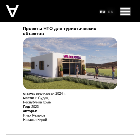
RU
RU
RU
EN
EN
Проекты НТО для туристических
объектов
статус:
реализован 2024 г.
место:
г. Судак,
Республика Крым
Год:
2023
авторы:
Илья Резанов
Наталья Кирей