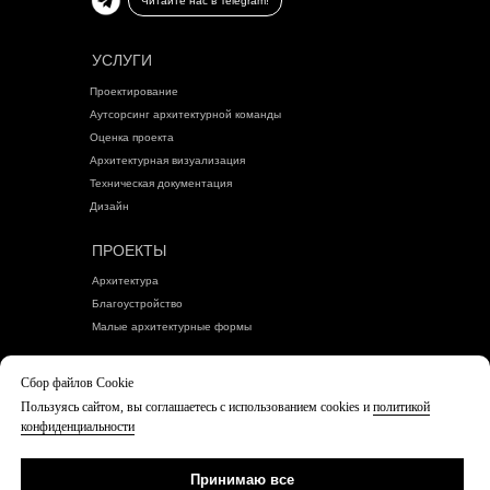
Читайте нас в Telegram!
УСЛУГИ
Проектирование
Аутсорсинг архитектурной команды
Оценка проекта
Архитектурная визуализация
Техническая документация
Дизайн
ПРОЕКТЫ
Архитектура
Благоустройство
Малые архитектурные формы
БЛОГ
Сбор файлов Cookie
Пользуясь сайтом, вы соглашаетесь с использованием cookies и
политикой
Политика конфиденциальности
конфиденциальности
Согласие посетителя сайта на обработку
персональных данных
Принимаю все