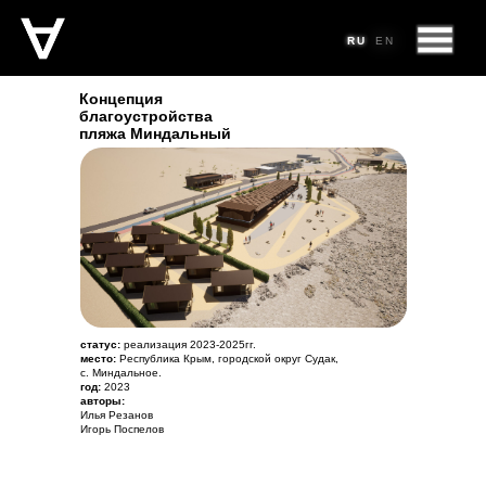
RU
RU
RU
EN
EN
Концепция
благоустройства
пляжа Миндальный
статус:
реализация 2023-2025гг.
место:
Республика Крым, городской округ Судак,
с. Миндальное.
год:
2023
авторы:
Илья Резанов
Игорь Поспелов