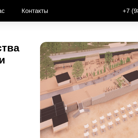
ас
Контакты
+7 (9
ства
и