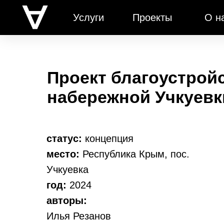
Услуги
Проекты
О н
Проект благоустрой
набережной Учкуевк
статус:
концепция
место:
Республика Крым, пос.
Учкуевка
год:
2024
авторы:
Илья Резанов