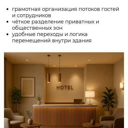
Декор.
Картины, книги, локальные
детали, которые создают привязку к
месту: в морском городе — элементы
морской тематики, в горах — дерево и
камень.
Звук.
Мы всегда уделяем внимание
акустике. В мини-гостинице особенно
важно, чтобы номера были защищены от
шума.