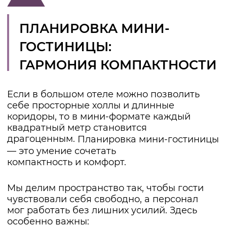
ДИЗАЙН ИНТЕРЬЕРА
МИНИ-ГОСТИНИЦЫ:
АТМОСФЕРА, КОТОРУЮ
ЗАПОМИНАЮТ
Можно построить правильный дом, но если
внутри не будет души — гость уйдёт и не
вернётся. Поэтому
дизайн интерьера мини-гостиницы
становится сердцем проекта.
Здесь многое решают эмоции:
Материалы.
Натуральное дерево, мягкий
текстиль, приглушенные оттенки
создают ощущение тепла.
Свет.
Несколько сценариев освещения
помогают менять атмосферу — утро,
день, вечер.