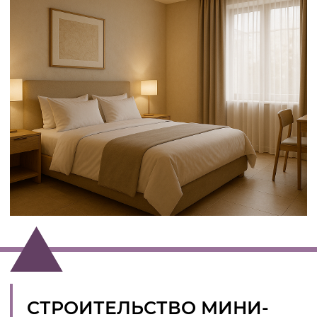
Часто владельцы думают: «Зачем
архитектурный проект? Я видел примеры —
можно скопировать». Но ошибки в
планировке, экономия на инженерии или
заимствованный дизайн приводят к тому,
что отель оказывается нерентабельным.
Проект мини-гостиницы под ключ,
созданный профессионалами, дает:
рациональное использование
пространства
индивидуальный дизайн, который
формирует атмосферу
грамотную экономику и
прогнозируемую окупаемость
гибкость для будущих изменений
(например, добавление номеров или зон
отдыха).