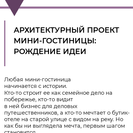
Целевую аудиторию.
Для кого создаётся
отель: для туристов, для семейных гостей,
для молодёжи или для клиентов
премиум-уровня?
Концепцию.
Это будет городской апарт-
отель, камерный бутик, загородный эко-
дом или бизнес-мини-отель?
Характер.
Мини-гостиница должна быть
узнаваемой. Стиль фасада, материалы,
планировка и даже мелкие детали — всё
складывается в единый образ.
ПЛАНИРОВКА МИНИ-
ГОСТИНИЦЫ
:
ГАРМОНИЯ КОМПАКТНОСТИ
Если в большом отеле можно позволить
себе просторные холлы и длинные
коридоры, то в мини-формате каждый
квадратный метр становится