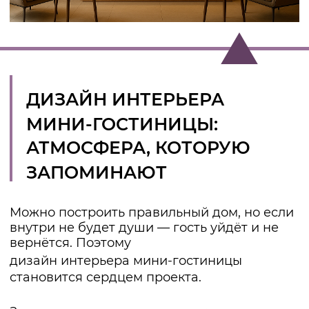
СТРОИТЕЛЬСТВО МИНИ-
ОТЕЛЯ:
ИНЖЕНЕРИЯ И
ЭКОНОМИКА
Красивая идея не будет работать без
прочного фундамента.
Строительство мини-отеля
требует учета инженерных систем,
нормативов и долгосрочной экономики.
Мы всегда закладываем:
энергоэффективные решения
(отопление, вентиляция, солнечные
панели, умные сети)
пожарную безопасность и санитарные
нормы
доступность для маломобильных гостей
(широкие двери, пандусы, лифты)
удобство для персонала (сокращение
лишних перемещений, оптимизация