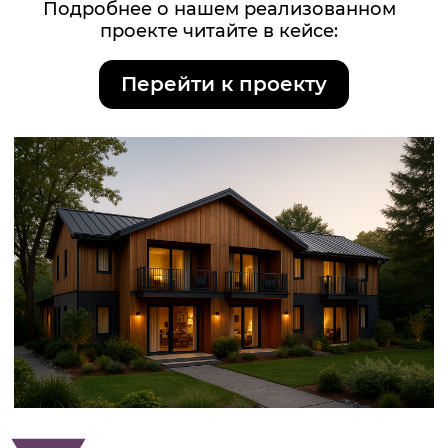
АРХИТЕКТУРНЫЙ ПРОЕКТ
МИНИ-ГОСТИНИЦЫ:
РОЖДЕНИЕ ИДЕИ
Любая
мини-гостиница
начинается с истории.
Кто-то строит ее как семейное дело на
побережье, кто-то видит
в ней бизнес для деловых
путешественников, а кто-то мечтает о бутик-
отеле на старой улице с видом на реку. Но
как бы ни выглядела мечта, первым шагом
становится
архитектурный проект мини-гостиницы.
В нём важно определить: