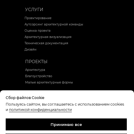
УСЛУГИ
Проектирование
Аутсорсинг архитектурной команды
Оценка проекта
Архитектурная визуализация
Техническая документация
Дизайн
ПРОЕКТЫ
Архитектура
Благоустройство
Малые архитектурные формы
БЛОГ
Сбор файлов Cookie
Пользуясь сайтом, вы соглашаетесь с использованием cookies
Политика конфиденциальности
и
политикой конфиденциальности
Согласие посетителя сайта
на обработку персональных данных
Принимаю все