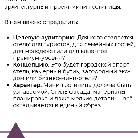
драгоценным.
Планировка мини-гостиницы
— это умение сочетать
компактность и комфорт.
Мы делим пространство так, чтобы гости
чувствовали себя свободно, а персонал
мог работать без лишних усилий. Здесь
особенно важны:
грамотная организация потоков гостей
и сотрудников
чёткое разделение приватных и
общественных зон
удобные переходы и логика
перемещений внутри здания