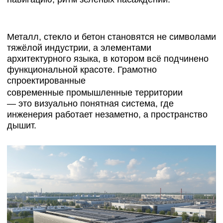
В
ArchiAll
уверены: комфортная промышленная
среда — это основа устойчивого бизнеса. Завод,
где приятно работать, работает лучше.
ИНТЕЛЛЕКТУАЛЬНЫЕ
ТЕХНОЛОГИИ
Современная промышленная территория
— это умная инфраструктура. Системы контроля
доступа, интеллектуальное освещение,
автоматическое управление
энергопотреблением, датчики состояния
оборудования и экологии — всё это часть
архитектуры. Мы проектируем не просто завод, а
гибкую платформу, готовую к развитию, новым
производствам и технологическим переменам.