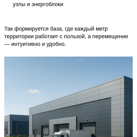
ИНФРАСТРУКТУРЫ
Современный индустриальный парк — это не
просто завод, а мини-город со своей логикой и
ритмом. Мы проектируем дороги и парковки,
инженерные сети, освещение, зоны погрузки, но
не забываем и про визуальную эстетику: фасады,
навигацию, ритм зеленых насаждений.
Металл, стекло и бетон становятся не символами
тяжёлой индустрии, а элементами
архитектурного языка, в котором всё подчинено
функциональной красоте. Грамотно
спроектированные
современные промышленные территории
— это визуально понятная система, где
инженерия работает незаметно, а пространство
дышит.