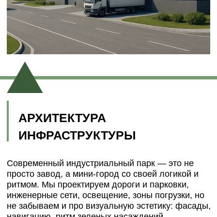
БЛАГОУСТРОЙСТВО И
ЧЕЛОВЕК
Даже на заводе важно, как чувствует себя
человек. На территории появляются зоны отдыха
для сотрудников, тенистые аллеи, внешние
столовые, велосипедные парковки, спортивные
площадки. Продуманная
архитектура промышленных парков
повышает лояльность персонала и делает
предприятие частью
городской ткани, а не её противоположностью.