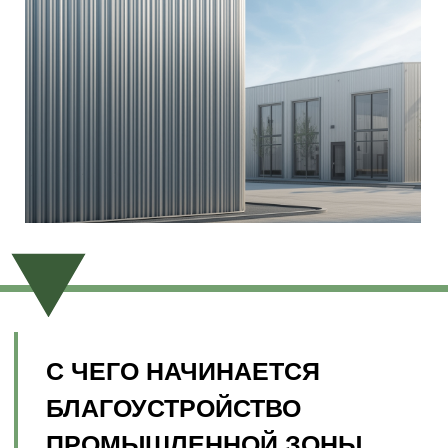
С ЧЕГО НАЧИНАЕТСЯ
БЛАГОУСТРОЙСТВО
ПРОМЫШЛЕННОЙ ЗОНЫ
Мы начинаем не с забора и не с дороги. Сначала
— анализ контекста: рельеф, транспортные
потоки, ветровые розы, инженерные сети. Только
после этого рождается генеральный план —
логичный, экономичный, живой.
На этапе концепции мы продумываем:
расположение производственных, складских,
административных и бытовых зон
транспортную логистику для грузового и
легкового транспорта
безопасные пешеходные маршруты и связи
между корпусами
оптимальные площадки под инженерные
узлы и энергоблоки