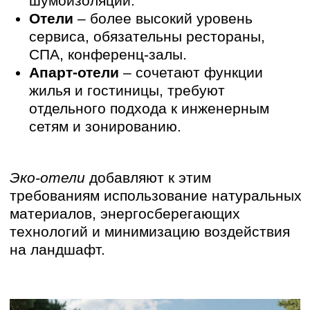
Почему Крым – идеальное
место для эко-отелей?
Полуостров предлагает разнообразие
природных зон, каждая из которых
диктует свои принципы проектирования:
Южный берег Крыма – мягкий климат,
средиземноморская растительность.
Здесь уместны террасные отели с
панорамными видами,
использованием местного камня и
дерева.
Горный Крым – акцент на пеший
туризм, терренкуры, "домики на