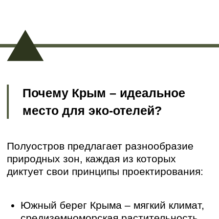
Зонирование и разделение потоков
Важно разделить зоны для гостей,
персонала и технических служб.
В
проект эко-отеля
добавляются:
зоны для эко-образования (например,
экотропы с информацией о местной
флоре и фауне);
пространства для "тихого" отдыха
(йога-платформы, аэрарии);
фермерские участки для ресторанов с
локальной кухней.
Благоустройство и микроклимат
Аромааллеи – высадка лаванды,
розмарина, можжевельника для
релаксации.
Терренкуры – маршруты для
оздоровительных прогулок.
Природные водоемы – естественные