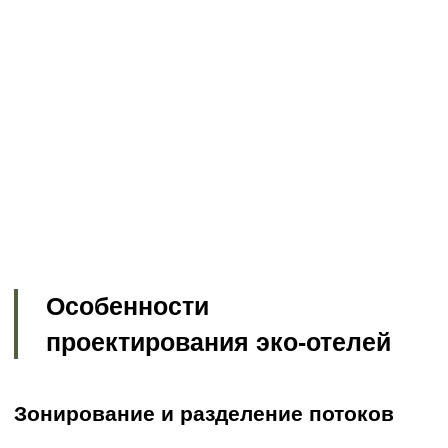
Почему эко-отель более
выгодно и для заказчика,
и для гостя?
Для инвестора
– снижение
эксплуатационных затрат за счет
энергоэффективности, лояльность
аудитории.
Для гостя
– уникальный опыт,
здоровый отдых, связь с природой.
Проектирование эко-отелей в Крыму
требует комплексного подхода: от
грамотной концепции эко отеля и