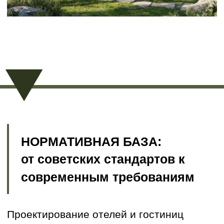
вместимость и функциональность,
современные стандарты требуют учета
экологичности, энергоэффективности и
адаптации под разные целевые
аудитории.
Основные отличия в
проектировании:
Гостиницы
– ориентированы на
кратковременное проживание, строгие
нормы по площади номеров, санузлам,
шумоизоляции.
Отели
– более высокий уровень
сервиса, обязательны рестораны,
СПА, конференц-залы.
Апарт-отели
– сочетают функции
жилья и гостиницы, требуют
отдельного подхода к инженерным
сетям и зонированию.
Эко-отели
добавляют к этим