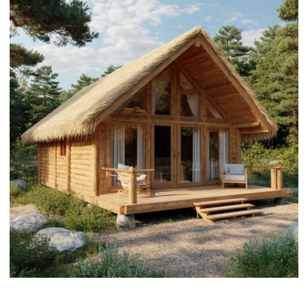
деревьях" или каскадные
конструкции, вписанные в рельеф.
Степной Крым – ветрозащитные
посадки, системы сбора воды,
"зеленые" кровли для
терморегуляции.
Особенности
проектирования эко-отелей