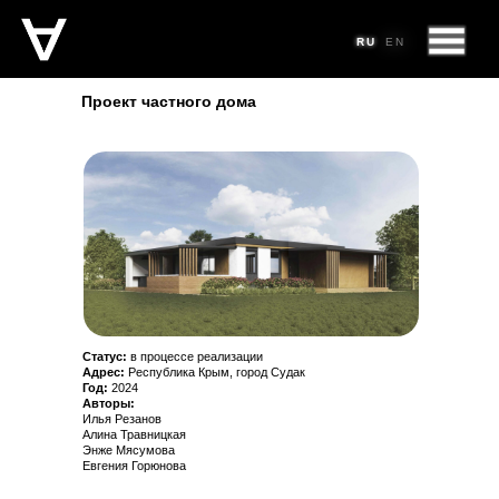
RU
RU
RU
EN
EN
Проект частного дома
Статус:
в процессе реализации
Адрес:
Республика Крым, город
Судак
Год:
2024
Авторы:
Илья Резанов
Алина Травницкая
Энже Мясумова
Евгения Горюнова