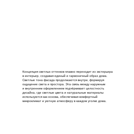
Концепция светлых оттенков плавно переходит из экстерьера
в интерьер, создавая единый и гармоничный образ дома.
Светлые тона фасада продолжаются внутри, формируя
ощущение света и простора. Эта связь между наружным
и внутренним оформлением подчёркивает целостность
дизайна, где светлые цвета и натуральные материалы
используются как основа, обеспечивая комфортный
микроклимат и уютную атмосферу в каждом уголке дома.