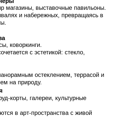
йнеры
p магазины, выставочные павильоны.
валях и набережных, превращаясь в
ты.
ва
ы, коворкинги.
очетается с эстетикой: стекло,
панорамным остеклением, террасой и
ем на природу.
я
уд-корты, галереи, культурные
ются в арт-пространства с живой