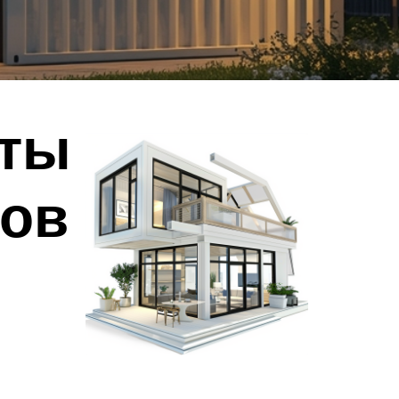
кты
ров