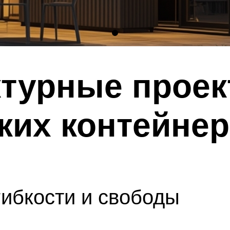
ктурные прое
ких контейне
гибкости и свободы