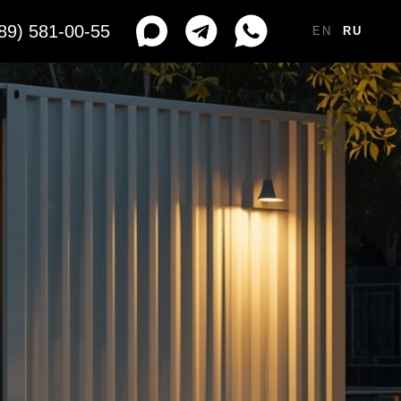
89) 581-00-55
EN
RU
RU