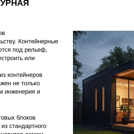
ТУРНАЯ
ов
ьству. Контейнерные
ются под рельеф,
естроить или
 из контейнеров
ажен не только
ом инженерия и
товых блоков
 из стандартного