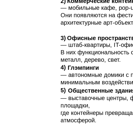
2)
Коммерческие конте
— мобильные кафе, pop-u
Они появляются на фести
архитектурные арт-объек
3)
Офисные пространст
— штаб-квартиры, IT-офис
В них функциональность с
металл, дерево, свет.
4)
Глэмпинги
— автономные домики с 
минимальным воздействи
5)
Общественные здани
— выставочные центры, ф
площадки,
где контейнеры превраща
атмосферой.