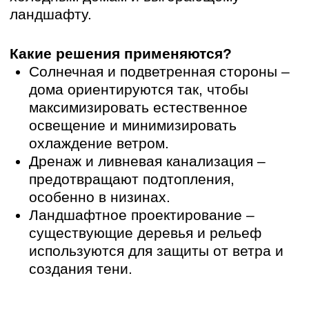
2.5.
Сценарии жизни и досуг
Почему инфраструктура так важна?
Без зон отдыха и общественных
пространств поселок превращается в
скучный спальный район. Необходим
подробный
план развития территории поселка.
Почему этим нельзя пренебрегать?
Открытый доступ посторонних, плохая
освещенность и отсутствие
видеонаблюдения снижают
привлекательность
проекта коттеджного поселка.